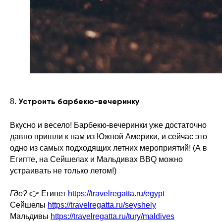
8.
Устроить барбекю-вечеринку
Вкусно и весело! Барбекю-вечеринки уже достаточно
давно пришли к нам из Южной Америки, и сейчас это
одно из самых подходящих летних мероприятий! (А в
Египте, на Сейшелах и Мальдивах BBQ можно
устраивать не только летом!)
Где?
👉 Египет
https://travelregatta.ru/egypt
Сейшелы
https://travelregatta.ru/seyshely
Мальдивы
https://travelregatta.ru/tury/maldives