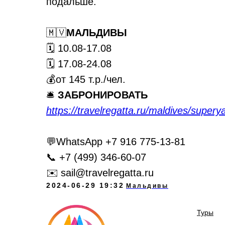
подальше.
🇲🇻
МАЛЬДИВЫ
🗓 10.08-17.08
🗓 17.08-24.08
💰от 145 т.р./чел.
🛎️
ЗАБРОНИРОВАТЬ
https://travelregatta.ru/maldives/supery
💬WhatsApp +7 916 775-13-81
📞 +7 (499) 346-60-07
✉️ sail@travelregatta.ru
2024-06-29 19:32
Мальдивы
Туры