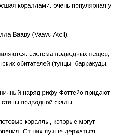
осшая кораллами, очень популярная у
ла Вааву (Vaavu Atoll).
являются: система подводных пещер,
нских обитателей (тунцы, барракуды,
дничный наряд рифу Фоттейо придают
 стены подводной скалы.
летовые кораллы, которые могут
овения. От них лучше держаться