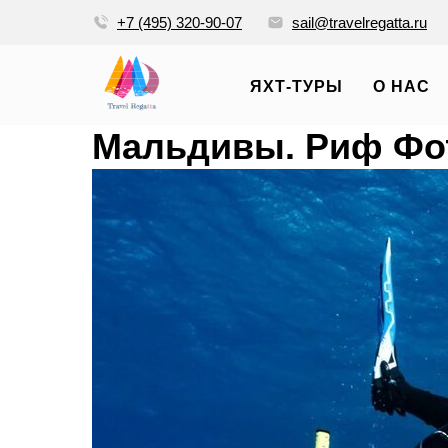
+7 (495) 320-90-07
sail@travelregatta.ru
ЯХТ-ТУРЫ
О НАС
Мальдивы. Риф Фо