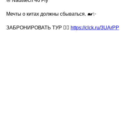
⛵ Nautitech 46 Fly
Мечты о китах должны сбываться. 🐋✨
ЗАБРОНИРОВАТЬ ТУР 👉🏻
https://clck.ru/3UArPP