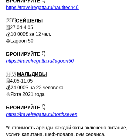
БРОНИРУЙТЕ
👇
https://travelregatta.ru/nautitech46
🇸🇨
СЕЙШЕЛЫ
🗓27.04-4.05
💰10 000€ за 12 чел.
⛵Lagoon 50
БРОНИРУЙТЕ
👇
https://travelregatta.ru/lagoon50
🇲🇻
МАЛЬДИВЫ
🗓4.05-11.05
💰24 000$ на 23 человека
⛵Яхта 2021 года
БРОНИРУЙТЕ
👇
https://travelregatta.ru/northseven
*в стоимость аренды каждой яхты включено питание,
услуги капитана, шеф-повара, рум сервиса.