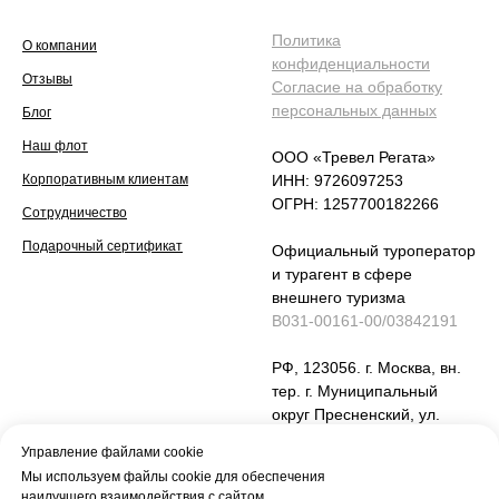
Политика
О компании
конфиденциальности
Отзывы
Согласие на обработку
персональных данных
Блог
Наш флот
ООО «Тревел Регата»
Корпоративным клиентам
ИНН: 9726097253
ОГРН: 1257700182266
Сотрудничество
Подарочный сертификат
Официальный туроператор
и турагент в сфере
внешнего туризма
В031-00161-00/03842191
РФ, 123056. г. Москва, вн.
тер. г. Муниципальный
округ Пресненский, ул.
Юлиуса Фучика , дом 6,
Управление файлами cookie
стр 2, помещение 24
Мы используем файлы cookie для обеспечения
наилучшего взаимодействия с сайтом.