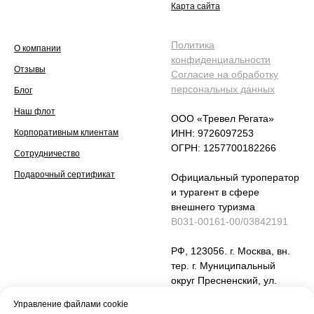
Карта сайта
Политика
О компании
конфиденциальности
Отзывы
Согласие на обработку
персональных данных
Блог
Наш флот
ООО «Тревел Регата»
Корпоративным клиентам
ИНН: 9726097253
ОГРН: 1257700182266
Сотрудничество
Подарочный сертификат
Официальный туроператор
и турагент в сфере
внешнего туризма
В031-00161-00/03842191
РФ, 123056. г. Москва, вн.
тер. г. Муниципальный
округ Пресненский, ул.
Юлиуса Фучика , дом 6,
Управление файлами cookie
стр 2, помещение 24