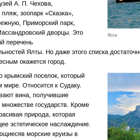
узей А. П. Чехова,
пляж, зоопарк «Сказка»,
режную, Приморский парк,
Массандровский дворцы. Это
Ялта
ый перечень
ьностей Ялты. Но даже этого списка достаточно
есным окажется город.
о крымский поселок, который
м мире. Относится к Судаку.
ивают вина, получившие
 множестве государств. Кроме
красивая природа, которая
ее эстетическое наслаждение.
ющиесяв морские круизы в