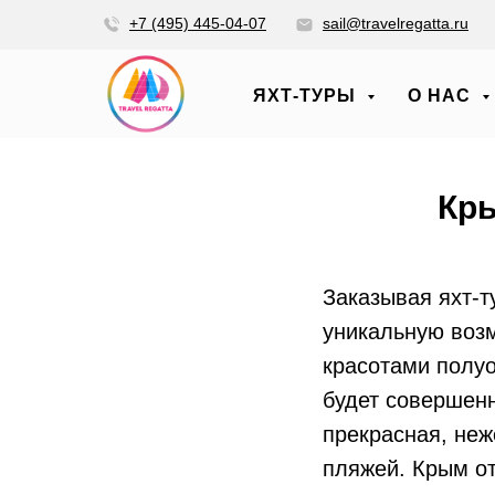
+7 (495) 445-04-07
sail@travelregatta.ru
ЯХТ-ТУРЫ
О НАС
Кры
Заказывая яхт-т
уникальную воз
красотами полуо
будет совершенн
прекрасная, неж
пляжей. Крым о