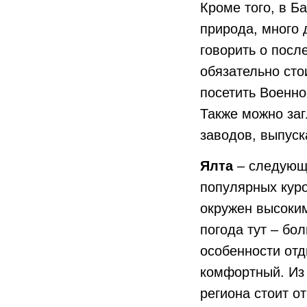
Кроме того, в Б
природа, много 
говорить о посл
обязательно сто
посетить Военно
Также можно заг
заводов, выпуск
Ялта
– следующа
популярных куро
окружен высоким
погода тут – бо
особенности отд
комфортный. Из
региона стоит о