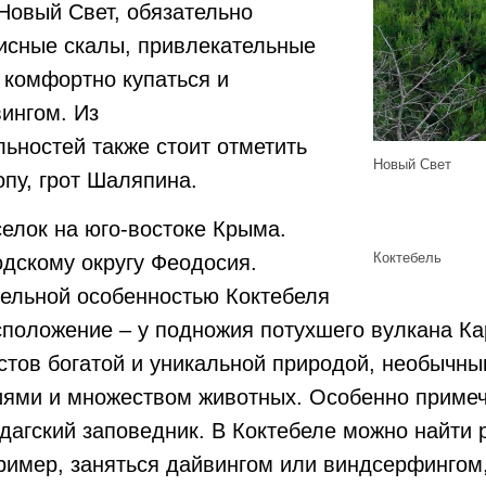
Новый Свет, обязательно
исные скалы, привлекательные
ь комфортно купаться и
ингом. Из
ьностей также стоит отметить
Новый Свет
пу, грот Шаляпина.
елок на юго-востоке Крыма.
Коктебель
одскому округу Феодосия.
тельной особенностью Коктебеля
сположение – у подножия потухшего вулкана Ка
стов богатой и уникальной природой, необычн
иями и множеством животных. Особенно приме
дагский заповедник. В Коктебеле можно найти 
ример, заняться дайвингом или виндсерфингом,