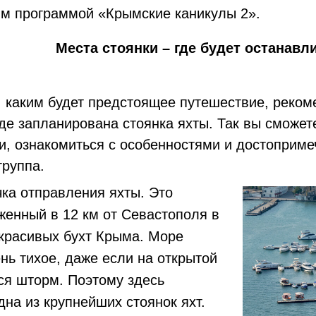
м программой «Крымские каникулы 2».
Места стоянки – где будет останавл
 каким будет предстоящее путешествие, реком
где запланирована стоянка яхты. Так вы сможет
и, ознакомиться с особенностями и достоприме
группа.
чка отправления яхты. Это
женный в 12 км от Севастополя в
красивых бухт Крыма. Море
ень тихое, даже если на открытой
ся шторм. Поэтому здесь
дна из крупнейших стоянок яхт.