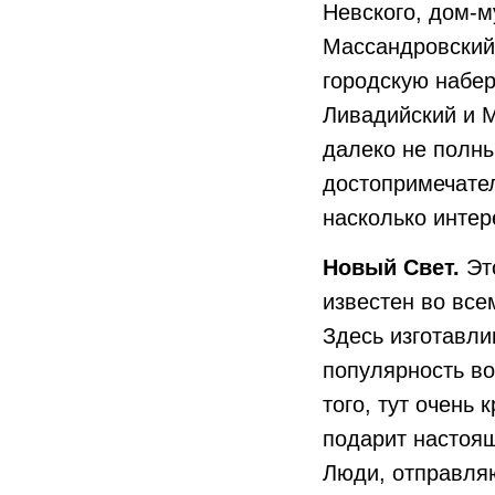
Невского, дом-м
Массандровский 
городскую набе
Ливадийский и 
далеко не полн
достопримечател
насколько интер
Новый Свет.
Эт
известен во все
Здесь изготавл
популярность во
того, тут очень 
подарит настоящ
Люди, отправля