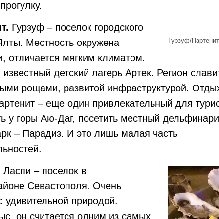
прогулку.
т.
Гурзуф – поселок городского
Гурзуф/Партенит
 Ялты. Местность окружена
, отличается мягким климатом.
 известный детский лагерь Артек. Регион слави
ыми рощами, развитой инфраструктурой. Отдых
артенит – еще один привлекательный для турис
ь у горы Аю-Даг, посетить местный дельфинари
рк – Парадиз. И это лишь малая часть
льностей.
.
Ласпи – поселок в
айоне Севастополя. Очень
с удивительной природой.
ыс, он считается одним из самых