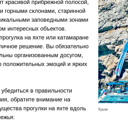
ит красивой прибрежной полосой,
и горными склонами, старинной
уникальными заповедными зонами
ом интересных объектов.
рогулка на яхте или катамаране
личное решение. Вы обязательно
льны организованным досугом,
о положительных эмоций и ярких
 убедиться в правильности
ия, обратите внимание на
щества прогулки на яхте вдоль
Крым
ежья: