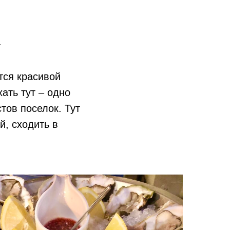
.
тся красивой
ать тут – одно
тов поселок. Тут
й, сходить в