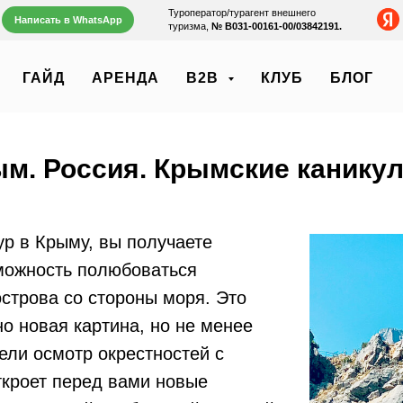
Туроператор/турагент внешнего
Написать в WhatsApp
туризма,
№ В031‑00161‑00/03842191.
ГАЙД
АРЕНДА
B2B
КЛУБ
БЛОГ
м. Россия. Крымские канику
ур в Крыму, вы получаете
можность полюбоваться
строва со стороны моря. Это
о новая картина, но не менее
ели осмотр окрестностей с
ткроет перед вами новые