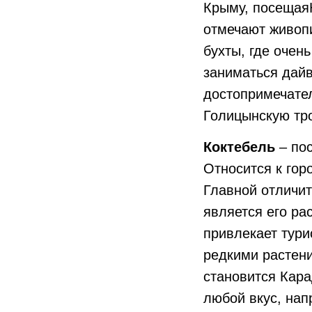
Крыму, посещая
отмечают живоп
бухты, где очен
заниматься дайв
достопримечател
Голицынскую тро
Коктебель
– пос
Относится к гор
Главной отличи
является его ра
привлекает тури
редкими растен
становится Кара
любой вкус, нап