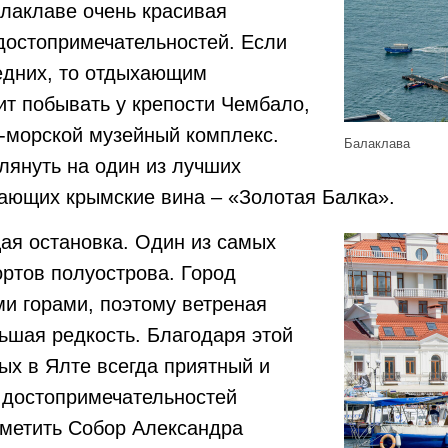
алаклаве очень красивая
достопримечательностей. Если
едних, то отдыхающим
ит побывать у крепости Чембало,
-морской музейный комплекс.
Балаклава
лянуть на один из лучших
ающих крымские вина – «Золотая Балка».
я остановка. Один из самых
ртов полуострова. Город
и горами, поэтому ветреная
льшая редкость. Благодаря этой
ых в Ялте всегда приятный и
 достопримечательностей
тметить Собор Александра