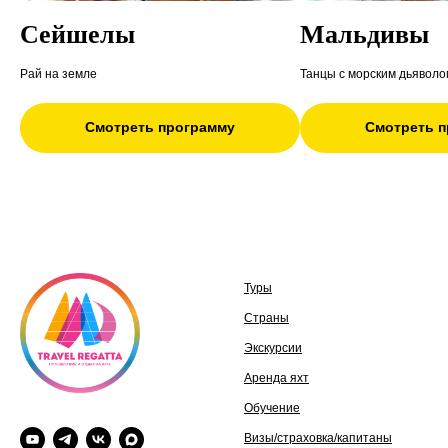
Сейшелы
Мальдивы
Рай на земле
Танцы с морским дьяволо
Смотреть программу
Смотреть 
Туры
Страны
Экскурсии
Аренда яхт
Обучение
Визы/страховка/капитаны