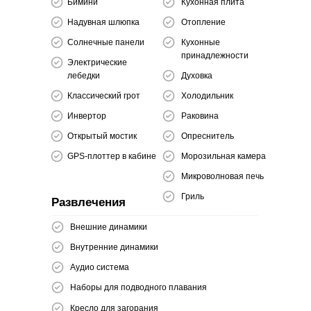
Бимини
Кухонная плита
Надувная шлюпка
Отопление
Солнечные панели
Кухонные
принадлежности
Электрические
лебедки
Духовка
Классический грот
Холодильник
Инвертор
Раковина
Открытый мостик
Опреснитель
GPS-плоттер в кабине
Морозильная камера
Микроволновая печь
Гриль
Развлечения
Внешние динамики
Внутренние динамики
Аудио система
Наборы для подводного плавания
Кресло для загорания