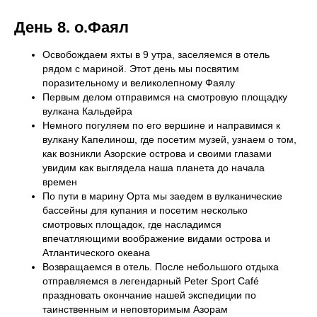
День 8. о.Фаял
Освобождаем яхты в 9 утра, заселяемся в отель
рядом с мариной. Этот день мы посвятим
поразительному и великолепному Фаялу
Первым делом отправимся на смотровую площадку
вулкана Кальдейра
Немного погуляем по его вершине и направимся к
вулкану Капелинош, где посетим музей, узнаем о том,
как возникли Азорские острова и своими глазами
увидим как выглядела наша планета до начала
времен
По пути в марину Орта мы заедем в вулканические
бассейны для купания и посетим несколько
смотровых площадок, где насладимся
впечатляющими воображение видами острова и
Атлантического океана
Возвращаемся в отель. После небольшого отдыха
отправляемся в легендарный Peter Sport Café
праздновать окончание нашей экспедиции по
таинственным и неповторимым Азорам