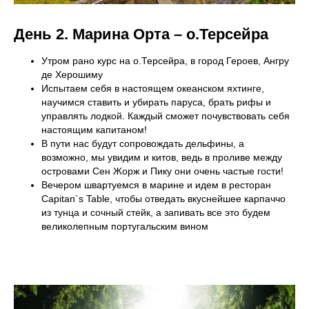
День 2.
Марина Орта – о.Терсейра
Утром рано курс на о.Терсейра, в город Героев, Ангру
де Херошиму
Испытаем себя в настоящем океанском яхтинге,
научимся ставить и убирать паруса, брать рифы и
управлять лодкой. Каждый сможет почувствовать себя
настоящим капитаном!
В пути нас будут сопровождать дельфины, а
возможно, мы увидим и китов, ведь в проливе между
островами Сен Жорж и Пику они очень частые гости!
Вечером швартуемся в марине и идем в ресторан
Capitan`s Table, чтобы отведать вкуснейшее карпаччо
из тунца и сочный стейк, а запивать все это будем
великолепным португальским вином