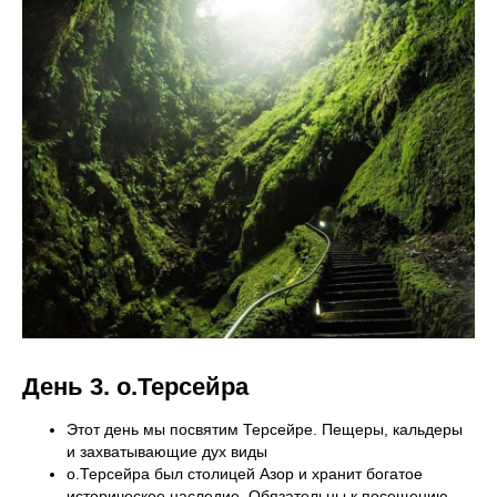
День 3.
о.Терсейра
Этот день мы посвятим Терсейре. Пещеры, кальдеры
и захватывающие дух виды
о.Терсейра был столицей Азор и хранит богатое
историческое наследие. Обязательны к посещению