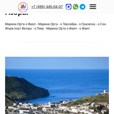
+7 (495) 445-04-07
Азоры
Марина Орта о.Фаял -
Марина Орта - о.Терсейра - о.Грасиоза - о.Сен
Жорж порт Велаш - о.
Пику - Марина Орта о.
Фаял - о.Фаял