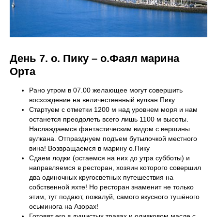
День 7. о. Пику – о.Фаял марина
Орта
Рано утром в 07.00 желающее могут совершить
восхождение на величественный вулкан Пику
Стартуем с отметки 1200 м над уровнем моря и нам
останется преодолеть всего лишь 1100 м высоты.
Наслаждаемся фантастическим видом с вершины
вулкана. Отпразднуем подъем бутылочкой местного
вина! Возвращаемся в марину о.Пику
Сдаем лодки (остаемся на них до утра субботы) и
направляемся в ресторан, хозяин которого совершил
два одиночных кругосветных путешествия на
собственной яхте! Но ресторан знаменит не только
этим, тут подают, пожалуй, самого вкусного тушёного
осьминога на Азорах!
Готовят его в душистых травах и оливковом масле с