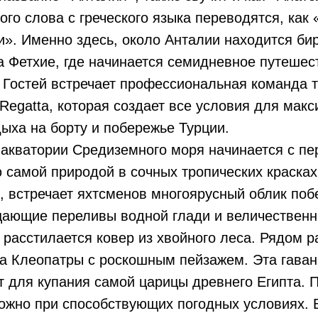
ного слова с греческого языка переводятся, как
и». Именно здесь, около Анталии находится би
а Фетхие, где начинается семидневное путешес
 Гостей встречает профессиональная команда 
 Regatta, которая создает все условия для мак
ыха на борту и побережье Турции.
акватории Средиземного моря начинается с пе
 самой природой в сочных тропических красках
 встречает яхтсменов многоярусный облик поб
ающие переливы водной глади и величественны
 расстилается ковер из хвойного леса. Рядом 
а Клеопатры с роскошным пейзажем. Эта гаван
 для купания самой царицы древнего Египта. 
ожно при способствующих погодных условиях. 