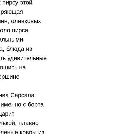
 пирсу этой
воряющая
шин, оливковых
коло пирса
кальными
а, блюда из
ать удивительные
ившись на
вершине
ива Сарсала.
 именно с борта
царит
лькой, плавно
еленые ковры из