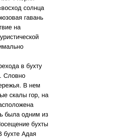
 «восход солнца
рюзовая гавань
твие на
туристической
симально
рехода в бухту
. Словно
ережья. В нем
е скалы гор, на
расположена
ь была одним из
Посещение бухты
В бухте Адая