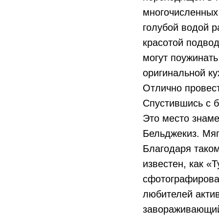
многочисленных 
голубой водой р
красотой подвод
могут поужинать
оригинальной ку
Отлично провест
Спустившись с б
Это место знам
Бельджекиз. Мяг
Благодаря таком
известен, как «
сфотографироват
любителей актив
завораживающий 