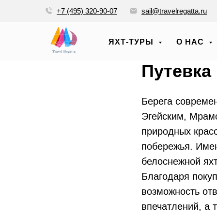
+7 (495) 320-90-07
sail@travelregatta.ru
ЯХТ-ТУРЫ
О НАС
Путевка
Берега современ
Эгейским, Мрам
природных крас
побережья. Имен
белоснежной яхт
Благодаря покуп
возможность отв
впечатлений, а 