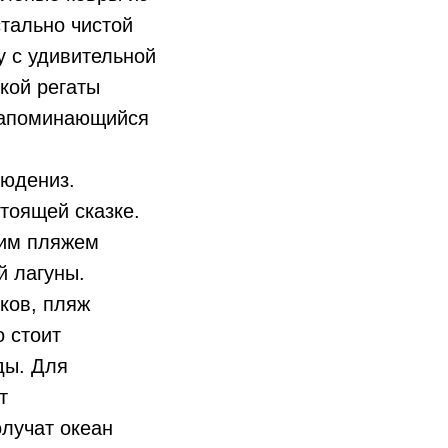
тально чистой
у с удивительной
кой регаты
 запоминающийся
людениз.
тоящей сказке.
щим пляжем
й лагуны.
ков, пляж
 стоит
ды. Для
т
лучат океан