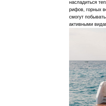
насладиться те
рифов, горных в
смогут побывать
активными видам