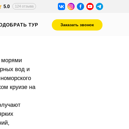
5.0
124 отзыва
ОДОБРАТЬ ТУР
Заказать звонок
4 морями
рных вод и
мноморского
ком круизе на
олучают
ярких
ний,