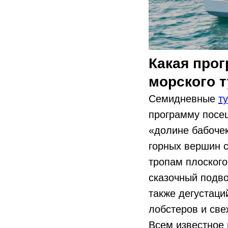
Какая прог
морского т
Семидневные
т
программу посещ
«долине бабочек
горных вершин с
тропам плоского
сказочный подво
также дегустаци
лобстеров и све
Всем известное 