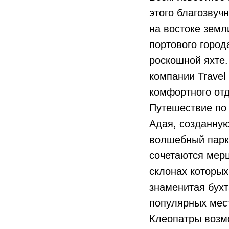
этого благозвуч
на востоке земл
портового город
роскошной яхте.
компании Travel
комфортного отд
Путешествие по 
Адая, созданную
волшебный парк,
сочетаются мерц
склонах которых
знаменитая бухт
популярных мест
Клеопатры возм