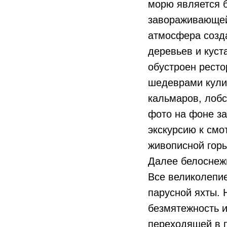
морю является б
завораживающей
атмосфера созд
деревьев и куст
обустроен ресто
шедеврами кулин
кальмаров, лобс
фото на фоне з
экскурсию к см
живописной горы
Далее белоснежн
Все великолепие
парусной яхты. 
безмятежность и
переходящей в п