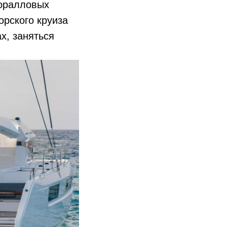
коралловых
орского круиза
х, заняться