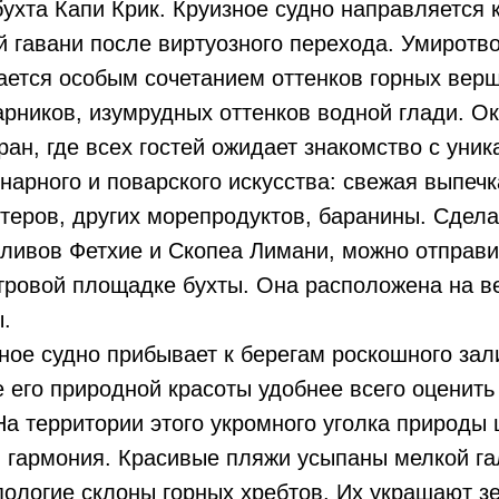
ухта Капи Крик. Круизное судно направляется к
 гавани после виртуозного перехода. Умирот
ается особым сочетанием оттенков горных вер
арников, изумрудных оттенков водной глади. О
ран, где всех гостей ожидает знакомство с уни
арного и поварского искусства: свежая выпечк
теров, других морепродуктов, баранины. Сдел
аливов Фетхие и Скопеа Лимани, можно отправ
отровой площадке бухты. Она расположена на 
.
ое судно прибывает к берегам роскошного зал
 его природной красоты удобнее всего оценить
На территории этого укромного уголка природы 
 гармония. Красивые пляжи усыпаны мелкой га
ологие склоны горных хребтов. Их украшают з