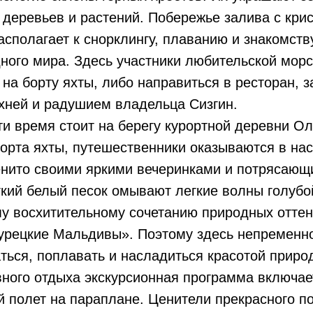
деревьев и растений. Побережье залива с крис
асполагает к снорклингу, плаванию и знакомств
ного мира. Здесь участники любительской морс
 на борту яхты, либо направиться в ресторан,
хней и радушием владельца Сизгин.
и время стоит на берегу курортной деревни О
орта яхты, путешественники оказываются в нас
енито своими яркими вечеринками и потрясаю
кий белый песок омывают легкие волны голубо
у восхитительному сочетанию природных оттен
Турецкие Мальдивы». Поэтому здесь непременно
ься, поплавать и насладиться красотой приро
ного отдыха экскурсионная программа включае
полет на параплане. Ценители прекрасного по