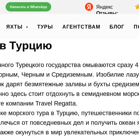
Яндекс
Написать в WhatsApp
Отзывы:
ЯХТЫ
ТУРЫ
АГЕНТСТВАМ
БЛОГ
П
 в Турцию
ного Турецкого государства омываются сразу 
орным, Черным и Средиземным. Изобилие лазу
ок дарят безмятежные заливы и бухты средизе
но здесь стоит отдохнуть в семидневном морс
е компании Travel Regatta.
ке морского тура в Турцию, путешественники п
лечься от повседневных дел и получить океан 
также окунуться в мир увлекательных приключе