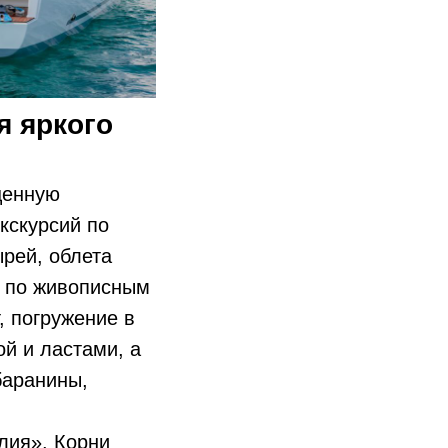
я яркого
щенную
кскурсий по
рей, облета
а по живописным
, погружение в
й и ластами, а
баранины,
лия». Корни