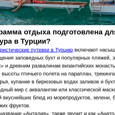
рамма отдыха подготовлена дл
ура в Турции?
уристические путевки в Турцию
включают насы
ения заповедных бухт и популярных пляжей, э
» и древним развалинам византийских монасты
 высоты птичьего полета на параплан, трекинг
рья, купание в бирюзовых водах заливов и бухт
дный мир с аквалангом или классической маско
й вкуснейших блюд из морепродуктов, зелени, 
жих фруктов.
название «Анталия», также звучит и как «Анато