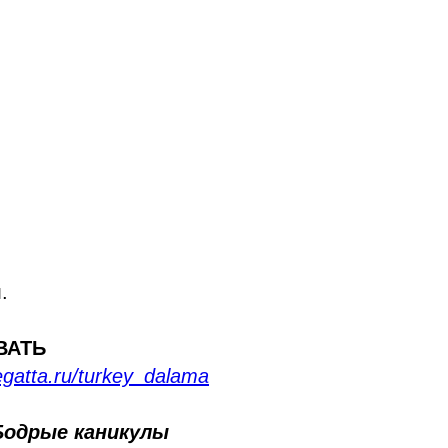
.
ВАТЬ
regatta.ru/turkey_dalama
Бодрые каникулы