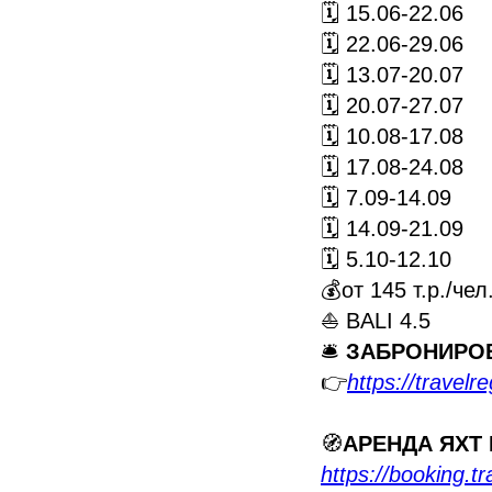
🗓 15.06-22.06
🗓 22.06-29.06
🗓 13.07-20.07
🗓 20.07-27.07
🗓 10.08-17.08
🗓 17.08-24.08
🗓 7.09-14.09
🗓 14.09-21.09
🗓 5.10-12.10
💰от 145 т.р./чел
⛵ BALI 4.5
🛎️
ЗАБРОНИРО
👉
https://travelr
🧭
АРЕНДА ЯХТ
https://booking.tr