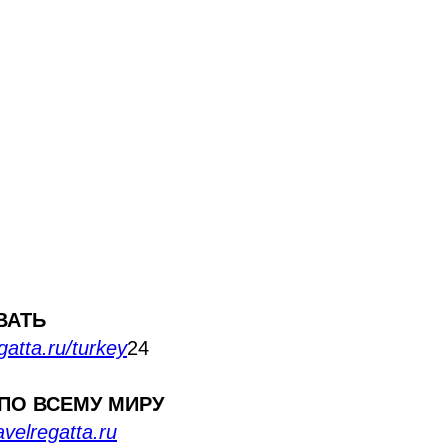
.
ВАТЬ
egatta.ru/turkey
24
 ПО ВСЕМУ МИРУ
avelregatta.ru