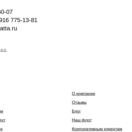
60-07
916 775‑13‑81
atta.ru
ЦИЯ
О компании
Отзывы
ии
Блог
яхт
Наш флот
ие
Корпоративным клиентам