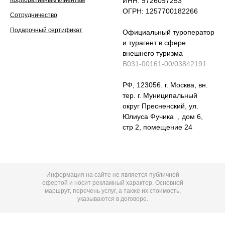
ИНН: 9726097253
ОГРН: 1257700182266
Сотрудничество
Подарочный сертификат
Официальный туроператор
и турагент в сфере
внешнего туризма
В031-00161-00/03842191
РФ, 123056. г. Москва, вн.
тер. г. Муниципальный
округ Пресненский, ул.
Юлиуса Фучика , дом 6,
стр 2, помещение 24
Информация на сайте не является публичной
офертой и носит рекламный характер. Основной
маршрут, перечень услуг, а также их стоимость,
указываются в договоре.