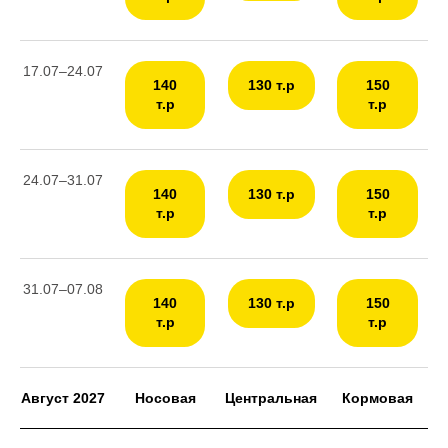
17.07–24.07
140
130 т.р
150
т.р
т.р
24.07–31.07
140
130 т.р
150
т.р
т.р
31.07–07.08
140
130 т.р
150
т.р
т.р
Август 2027
Носовая
Центральная
Кормовая