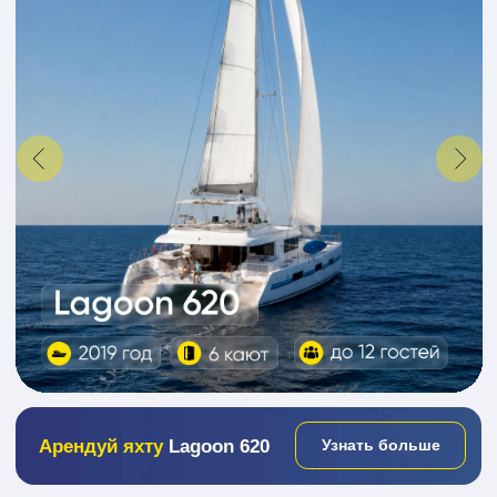
Отзывы наших
клиентов
5.0
124 отзыва
Акции
Сертификаты
Экскурсии
Лояльность
Путешествие на яхте