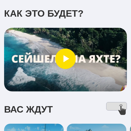
ВАС ЖДУТ
Гигантские
Лучшие в
Белоснежная яхта
черепахи
мире
Lagoon 620
пляжи
ПОЧЕМУ ЯХТ ТУР?