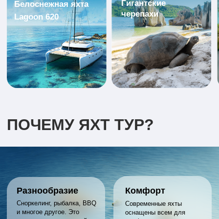
Разнообразие
Комфорт
Сноркелинг, рыбалка, BBQ
Современные яхты
и многое другое. Это
оснащены всем для
позволяет каждому найти
комфортного проживания,
занятие по душе и
(удобные каюты, кухню,
разнообразить свой отдых.
душевые кабины итд)
Заряд энергии
Яхт тур– активный вид
отдыха, который требует
постоянного движения и
Уникальность
физической активности.
Новые места, отдаленные
Это помогает укрепить
острова и пляжи, которые
здоровье, зарядиться
недоступны для обычных
энергией и получить массу
туристов.
положительных эмоций.