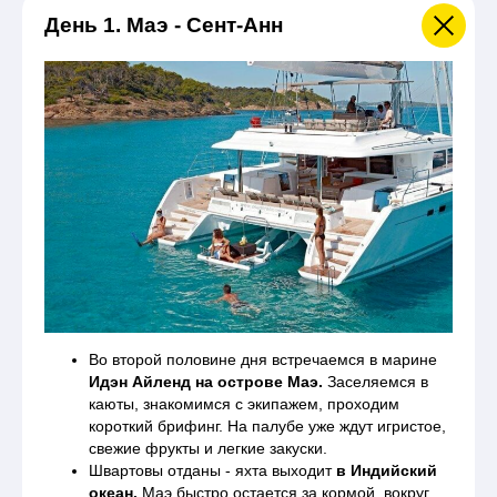
День 1. Маэ - Сент-Анн
Программа тура ориентировочная и зависит от погодных
условий. Последовательность дней и маршрут могут
меняться.
Во второй половине дня встречаемся в марине
Идэн Айленд на острове Маэ.
Заселяемся в
каюты, знакомимся с экипажем, проходим
короткий брифинг. На палубе уже ждут игристое,
свежие фрукты и легкие закуски.
Швартовы отданы - яхта выходит
в Индийский
океан.
Маэ быстро остается за кормой, вокруг