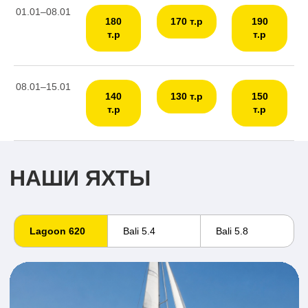
01.01–08.01
180
170 т.р
190
т.р
т.р
СТОРИС
08.01–15.01
140
130 т.р
150
т.р
т.р
Lagoon 620
Bali 5.4
Bali 5.8