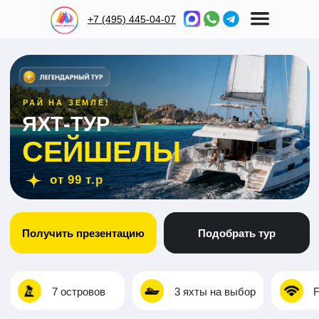
+7 (495) 445-04-07
РАЙ НА ЗЕМЛЕ!
ЯХТ-ТУР
СЕЙШЕЛЫ
от 99 т.р
Получить презентацию
Подобрать тур
7 островов
3 яхты на выбор
Free WiFI
Пита
КАК ЭТО БУДЕТ?