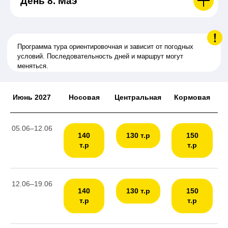
День 8. Маэ
Июнь 2027
Носовая
Центральная
Кормовая
05.06–12.06
140
130 т.р
150
т.р
т.р
12.06–19.06
140
130 т.р
150
т.р
т.р