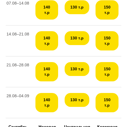
07.08–14.08
140
130 т.р
150
т.р
т.р
14.08–21.08
140
130 т.р
150
т.р
т.р
21.08–28.08
140
130 т.р
150
т.р
т.р
28.08–04.09
140
130 т.р
150
т.р
т.р
Сентябрь
Носовая
Центральная
Кормовая