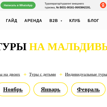
Туроператор/турагент внешнего
Написать в WhatsApp
туризма,
№ В031‑00161‑00/03842191.
ГАЙД
АРЕНДА
B2B
КЛУБ
БЛОГ
ТУРЫ
НА МАЛЬДИВ
+
+
ы на двоих
Туры с детьми
Индивидуальные тур
Ноябрь
Январь
Февраль