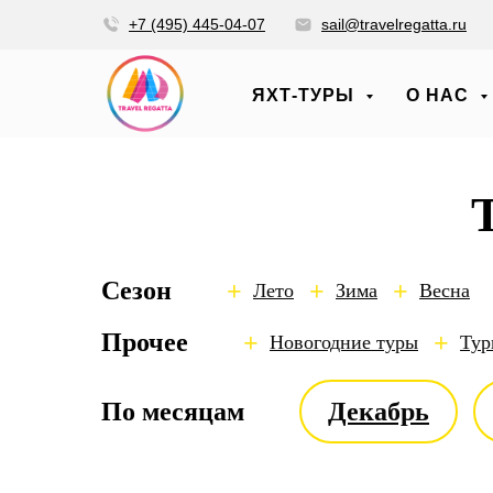
+7 (495) 445-04-07
sail@travelregatta.ru
ЯХТ-ТУРЫ
О НАС
Сезон
+
+
+
Лето
Зима
Весна
Прочее
+
+
Новогодние туры
Тур
По месяцам
Декабрь