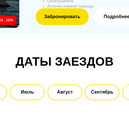
Огнетушитель
Аптечка первой помощи
Забронировать
Подробне
А - 10%
ДАТЫ ЗАЕЗДОВ
Июль
Август
Сентябрь