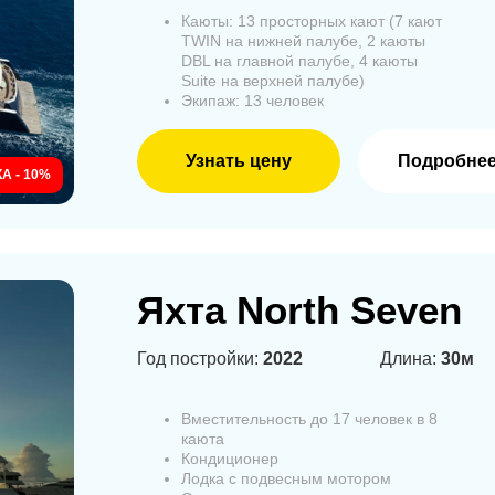
Каюты: 13 просторных кают (7 кают
TWIN на нижней палубе, 2 каюты
DBL на главной палубе, 4 каюты
Suite на верхней палубе)
Экипаж: 13 человек
Узнать цену
Подробне
А - 10%
Яхта North Seven
Год постройки:
2022
Длина:
30м
Вместительность до 17 человек в 8
каюта
Кондиционер
Лодка с подвесным мотором