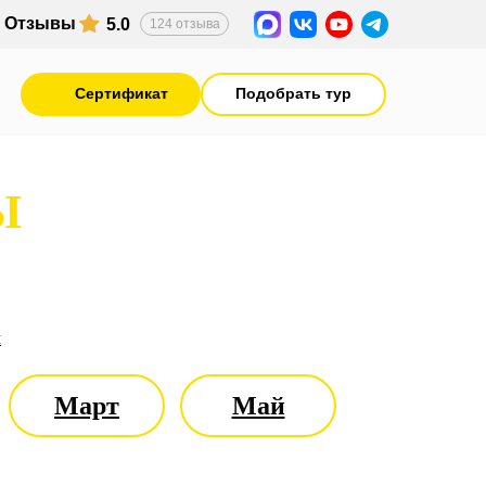
Отзывы
5.0
124 отзыва
Cертификат
Подобрать тур
Ы
ы
Март
Май