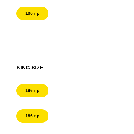
186 т.р
KING SIZE
186 т.р
186 т.р