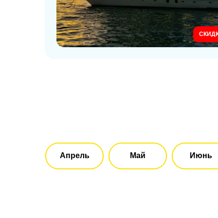
СКИДК
Апрель
Май
Июнь