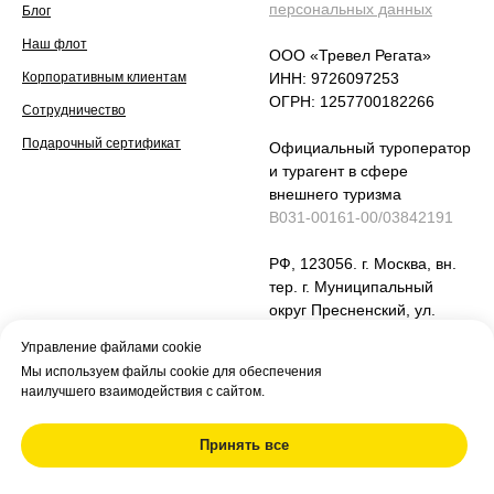
персональных данных
Блог
Наш флот
ООО «Тревел Регата»
Корпоративным клиентам
ИНН: 9726097253
ОГРН: 1257700182266
Сотрудничество
Подарочный сертификат
Официальный туроператор
и турагент в сфере
внешнего туризма
В031-00161-00/03842191
РФ, 123056. г. Москва, вн.
тер. г. Муниципальный
округ Пресненский, ул.
Юлиуса Фучика , дом 6,
Управление файлами cookie
стр 2, помещение 24
Мы используем файлы cookie для обеспечения
наилучшего взаимодействия с сайтом.
Принять все
Информация на сайте не является публичной
офертой и носит рекламный характер. Основной